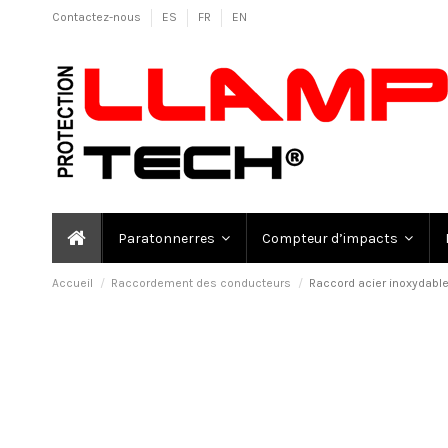
Contactez-nous
ES
FR
EN
Paratonnerres
Compteur d’impacts
Accueil
Raccordement des conducteurs
Raccord acier inoxydabl