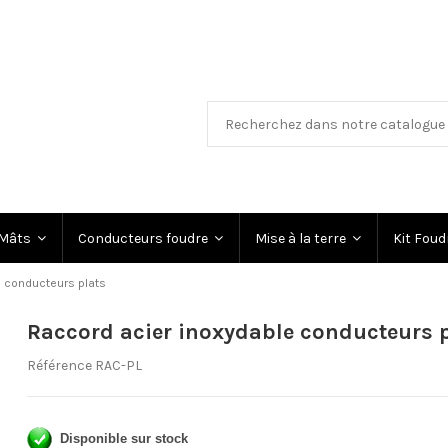
Mâts
Conducteurs foudre
Mise à la terre
Kit Fou
e conducteurs plats
Raccord acier inoxydable conducteurs 
Référence
RAC-PL
Disponible sur stock