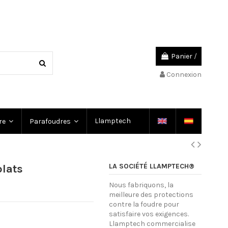
Panier
/
Connexion
Llamptech
dre
Parafoudres
LA SOCIÉTÉ LLAMPTECH®
plats
Nous fabriquons, la
meilleure des protections
contre la foudre pour
satisfaire vos exigences.
Llamptech commercialise