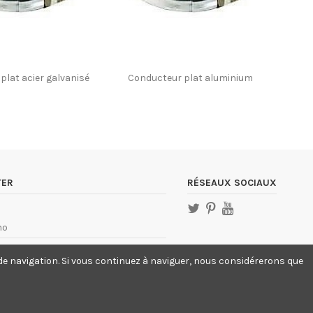
plat acier galvanisé
Conducteur plat aluminium
Cond
L
TER
RÉSEAUX SOCIAUX
no
tech.com
s de navigation. Si vous continuez à naviguer, nous considérerons que