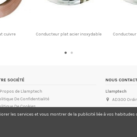
t cuivre
Conducteur plat acier inoxydable
Conducteur 
RE SOCIÉTÉ
NOUS CONTAC
 Propos de Llamptech
Llamptech
litique De Confidentialité
AD300 Ordi
litique De Cookies
info@llamp
iorer les services et vous montrer de la publicité liée à vos habitude