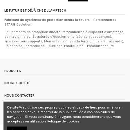
LE FUTUR EST DÉJÀ CHEZ LLAMPTECH
Fabricant de systèmes de protection contre la foudre – Paratonnerres
STAR® Evolution.
Équipements de protection directe. Paratonnerres à dispositif d’amorçage,
pointes simples, Structures d’écoulements (câbles et descentes),
Fixations tous supports, Éléments de mise à la terre (piquets et raccords),
Liaisons équipotentielles, L’outillage, Parafoudres – Parasurtenseurs.
PRODUITS
NOTRE SOCIÉTÉ
NOUS CONTACTER
Ce site Web utilise ses propres cookies et ceux de tiers pour améliorer
RÉSEAUX SOCIAUX
les services et vous montrer de la publicité liée à vos habitudes de
navigation. Si vous continuez à naviguer, nous considérerons que vous
acceptez son utilisation.
Politique de cookies