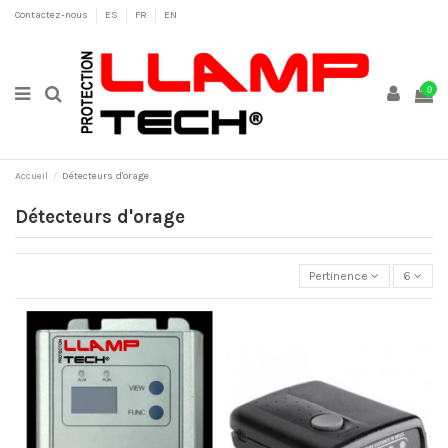
Contactez-nous
ES
FR
EN
0
Accueil
Détecteurs d'orage
Détecteurs d'orage
Pertinence
6