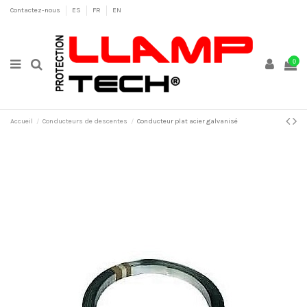
Contactez-nous
ES
FR
EN
0
Accueil
Conducteurs de descentes
Conducteur plat acier galvanisé