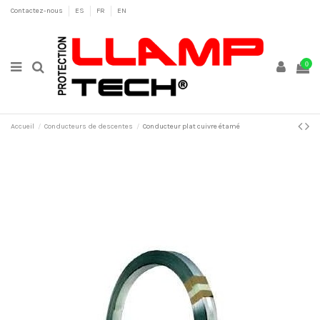
Contactez-nous
ES
FR
EN
0
Accueil
Conducteurs de descentes
Conducteur plat cuivre étamé