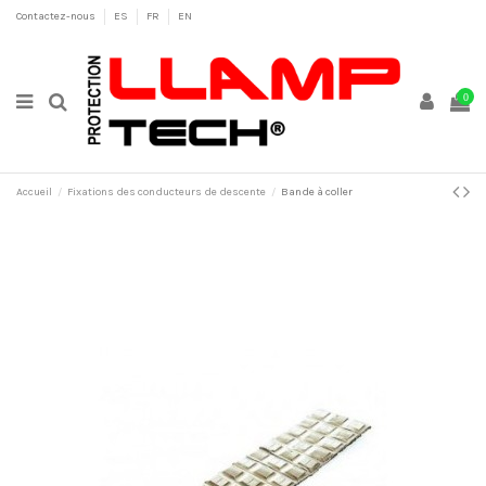
Contactez-nous
ES
FR
EN
0
Accueil
Fixations des conducteurs de descente
Bande à coller