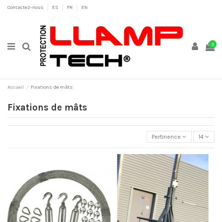
Contactez-nous
ES
FR
EN
0
Accueil
Fixations de mâts
Fixations de mâts
Pertinence
14