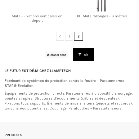
Mâts - Fixations verticales en
KIT Mâts rallonges - 6 mètres
déport
1
2
ok
Effacer tout
LE FUTUR EST DÉJÀ CHEZ LLAMPTECH
Fabricant de systèmes de protection contre la foudre – Paratonnerres
STAR® Evolution.
Équipements de protection directe. Paratonnerres à dispositif d’amorçage,
pointes simples, Structures d’écoulements (câbles et descentes),
Fixations tous supports, Éléments de mise à la terre (piquets et raccords),
Liaisons équipotentielles, L’outillage, Parafoudres – Parasurtenseurs.
PRODUITS