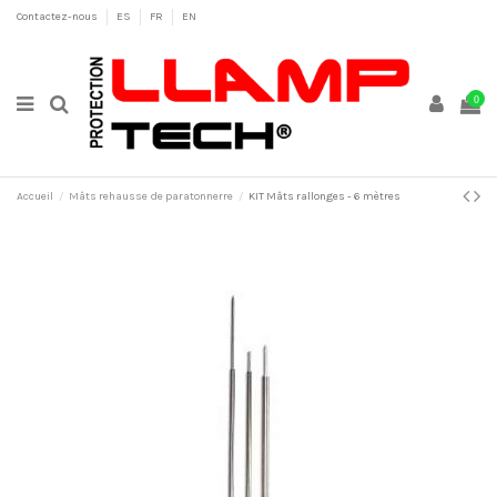
Contactez-nous
ES
FR
EN
0
Accueil
Mâts rehausse de paratonnerre
KIT Mâts rallonges - 6 mètres