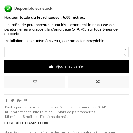
Disponible sur stock
Hauteur totale du kit rehausse :
6.00
mètres.
Les mâts de paratonnerres cumulés, permettent la rehausse des
paratonnerres à dispositifs d’amorçage STAR®, sur tous types de
supports.
Installation facile, mise à niveau, gamme acier inoxydable.
Ajouter au panier
Packs paratonnerres tout inclus
Voir les paratonnerres STAR
KIT protection foudre tout inclu
Mâts de paratonnerres
Kit mât de 6 mètres
Fixations de mâts
LA SOCIÉTÉ LLAMPTECH®
Nous fabriquons, la meilleure des protections contre la foudre pour