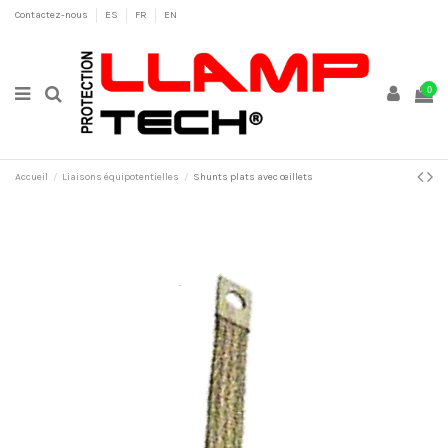
Contactez-nous
ES
FR
EN
0
Accueil
Liaisons équipotentielles
Shunts plats avec œillets