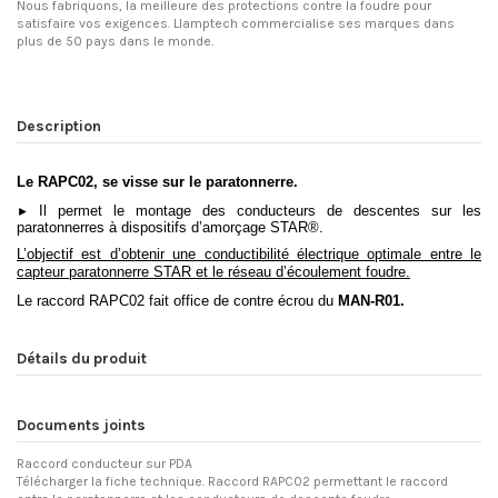
Nous fabriquons, la meilleure des protections contre la foudre pour
satisfaire vos exigences. Llamptech commercialise ses marques dans
plus de 50 pays dans le monde.
Description
Le RAPC02, se visse sur le paratonnerre.
Il permet le montage des conducteurs de descentes sur les
►
paratonnerres à dispositifs d’amorçage STAR®.
L’objectif est d’obtenir une conductibilité électrique optimale entre le
capteur paratonnerre STAR et le réseau d’écoulement foudre.
Le raccord RAPC02 fait office de contre écrou du
MAN-R01.
Détails du produit
Documents joints
Raccord conducteur sur PDA
Télécharger la fiche technique. Raccord RAPC02 permettant le raccord