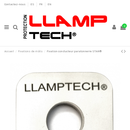
Contactez-nous
ES
FR
EN
0
Accueil
Fixations de mâts
Fixation conducteur paratonnerre STAR®