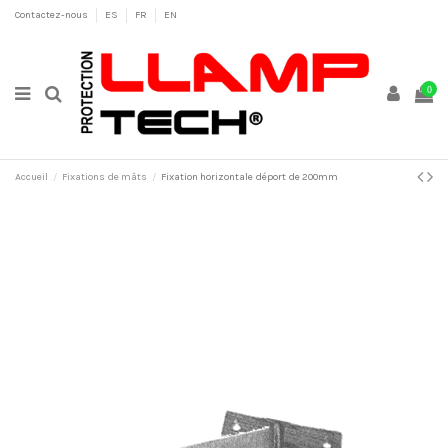
Contactez-nous
ES
FR
EN
0
Accueil
Fixations de mâts
Fixation horizontale déport de 200mm