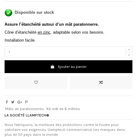
Disponible sur stock
Assure l’étanchéité autour d’un mât paratonnerre.
Cône d’étanchéité
en zinc
, adaptable selon vos besoins.
Installation facile.
Ajouter au panier
Mâts de paratonnerres
Kit mât de 6 mètres
LA SOCIÉTÉ LLAMPTECH®
Nous fabriquons, la meilleure des protections contre la foudre pour
satisfaire vos exigences. Llamptech commercialise ses marques dans
plus de 50 pays dans le monde.