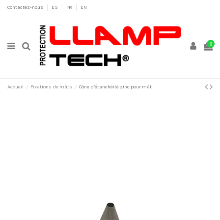
Contactez-nous
ES
FR
EN
0
Accueil
Fixations de mâts
Cône d’étanchéité zinc pour mât